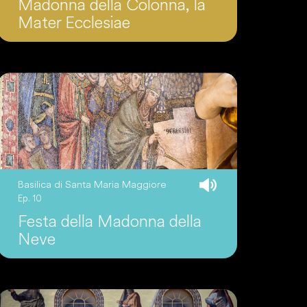
Madonna della Colonna, la
Mater Ecclesiae
Basilica di Santa Maria Maggiore
Ep. 10
Festa della Madonna della
Neve