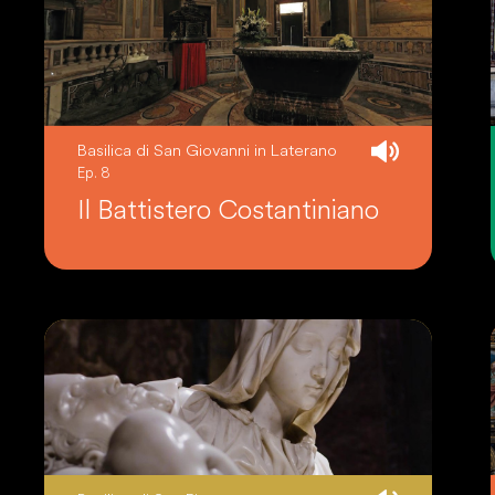
Basilica di San Giovanni in Laterano
Ep. 8
Il Battistero Costantiniano