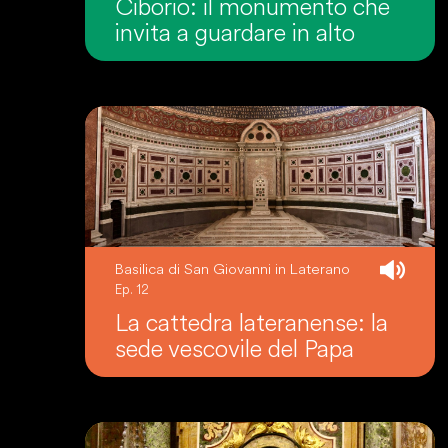
Ciborio: il monumento che
invita a guardare in alto
Basilica di San Giovanni in Laterano
Ep. 12
La cattedra lateranense: la
sede vescovile del Papa