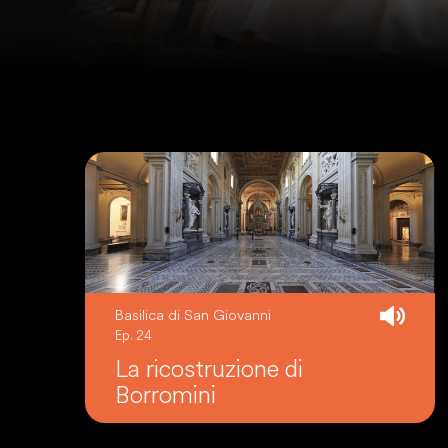
Basilica di San Giovanni
Ep. 24
La ricostruzione di
Borromini