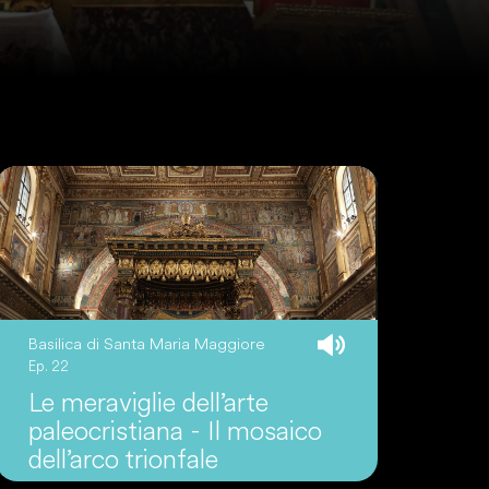
Basilica di Santa Maria Maggiore
Ep. 22
Le meraviglie dell’arte
paleocristiana - Il mosaico
dell’arco trionfale