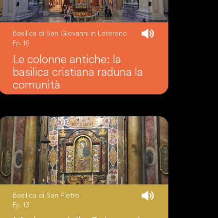
Basilica di San Giovanni in Laterano
Ep. 16
Le colonne antiche: la
basilica cristiana raduna la
comunità
Basilica di San Pietro
Ep. 13