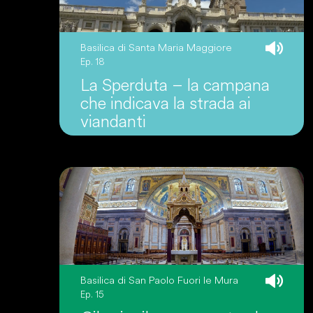
Basilica di Santa Maria Maggiore
Ep. 18
La Sperduta – la campana
che indicava la strada ai
viandanti
Basilica di San Paolo Fuori le Mura
Ep. 15