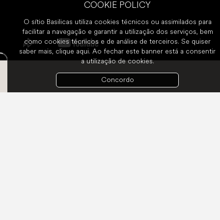
COOKIE POLICY
O sítio Basilicas utiliza cookies técnicos ou assimilados para
facilitar a navegação e garantir a utilização dos serviços, bem
como cookies técnicos e de análise de terceiros. Se quiser
saber mais,
clique aqui
. Ao fechar este banner está a consentir
a utilização de cookies.
Concordo
Bem-vindo à mesa